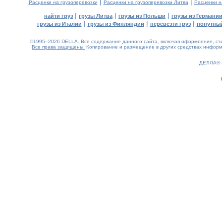
|
|
Расценки на грузоперевозки
Расценки на грузоперевозки Литва
Расценки н
|
|
|
найти груз
грузы Литва
грузы из Польши
грузы из Германи
|
|
|
грузы из Италии
грузы из Финляндии
перевезти груз
попутный
©1995–2026 DELLA. Все содержание данного сайта, включая оформление, стил
Все права защищены.
Копирование и размещение в других средствах информа
0.17(aws2)
070826-22:42:39
ДЕЛЛА®