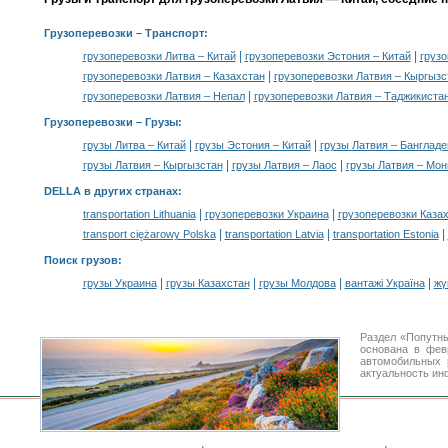
Грузоперевозки
– Транспорт:
|
|
грузоперевозки Литва – Китай
грузоперевозки Эстония – Китай
грузо
|
грузоперевозки Латвия – Казахстан
грузоперевозки Латвия – Кыргызс
|
грузоперевозки Латвия – Непал
грузоперевозки Латвия – Таджикиста
Грузоперевозки –
Грузы
:
|
|
грузы Литва – Китай
грузы Эстония – Китай
грузы Латвия – Банглад
|
|
грузы Латвия – Кыргызстан
грузы Латвия – Лаос
грузы Латвия – Мон
DELLA в других странах
:
|
|
transportation Lithuania
грузоперевозки Украина
грузоперевозки Каза
|
|
|
transport ciężarowy Polska
transportation Latvia
transportation Estonia
Поиск грузов
:
|
|
|
|
грузы Украина
грузы Казахстан
грузы Молдова
вантажі Україна
жү
Раздел «Попутны
основана в фев
автомобильных
актуальность ин