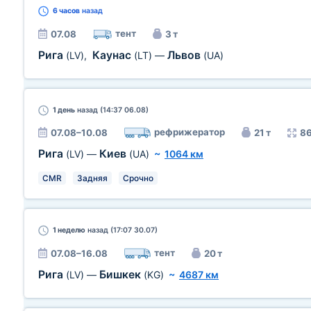
6 часов
назад
тент
07.08
3 т
Рига
Каунас
Львов
(LV)
,
(LT)
—
(UA)
1 день
назад (14:37 06.08)
рефрижератор
07.08–10.08
21 т
86
Рига
Киев
(LV)
—
(UA)
~
1064 км
CMR
Задняя
Срочно
1 неделю
назад (17:07 30.07)
тент
07.08–16.08
20 т
Рига
Бишкек
(LV)
—
(KG)
~
4687 км