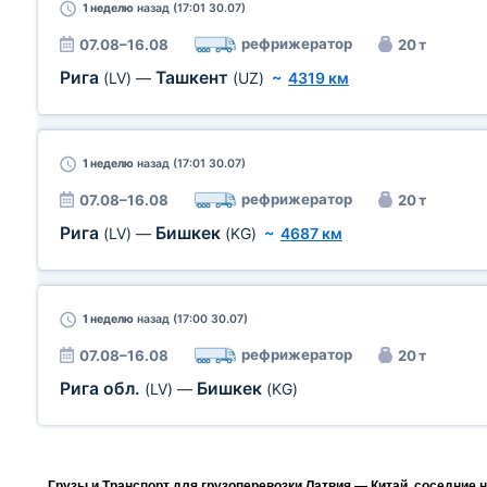
1 неделю
назад (17:01 30.07)
рефрижератор
07.08–16.08
20 т
Рига
Ташкент
(LV)
—
(UZ)
~
4319 км
1 неделю
назад (17:01 30.07)
рефрижератор
07.08–16.08
20 т
Рига
Бишкек
(LV)
—
(KG)
~
4687 км
1 неделю
назад (17:00 30.07)
рефрижератор
07.08–16.08
20 т
Рига обл.
Бишкек
(LV)
—
(KG)
Грузы и Транспорт для грузоперевозки Латвия — Китай, соседние 