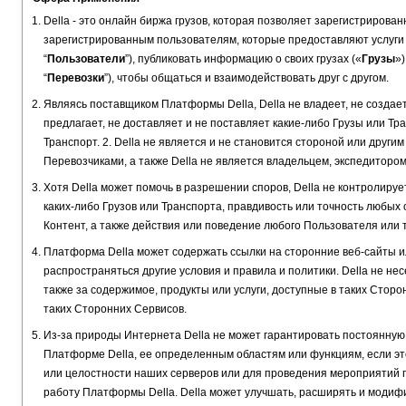
Della - это онлайн биржа грузов, которая позволяет зарегистрирова
зарегистрированным пользователям, которые предоставляют услуги п
“
Пользователи
”), публиковать информацию о своих грузах («
Грузы
»)
“
Перевозки
”), чтобы общаться и взаимодействовать друг с другом.
Являясь поставщиком Платформы Della, Della не владеет, не создает,
предлагает, не доставляет и не поставляет какие-либо Грузы или Тра
Транспорт. 2. Della не является и не становится стороной или друг
Перевозчиками, а также Della не является владельцем, экспедитором
Хотя Della может помочь в разрешении споров, Della не контролирует
каких-либо Грузов или Транспорта, правдивость или точность любых
Контент, а также действия или поведение любого Пользователя или 
Платформа Della может содержать ссылки на сторонние веб-сайты и
распространяться другие условия и правила и политики. Della не не
также за содержимое, продукты или услуги, доступные в таких Стор
таких Сторонних Сервисов.
Из-за природы Интернета Della не может гарантировать постоянную 
Платформе Della, ее определенным областям или функциям, если эт
или целостности наших серверов или для проведения мероприятий
работу Платформы Della. Della может улучшать, расширять и модифи