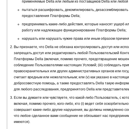
применяемые Della или любым из поставщиков Della или любой
пытаться расшифровать, декомпилировать, дизассемблировать
предоставления Платформы Della;
предпринимать какие-либо действия, которые наносят ущерб ил
работу или надлежащее функционирование Платформы Della;
нарушать или нарушать чужие права или иным образом причиня
Вы признаете, что Della не обязана контролировать доступ или исп
запрещать доступ или редактировать любой Пользовательский Контен
Платформы Della (включая, помимо прочего, предотвращение мошеннич
соблюдение Пользователями настоящих Условий; (iii) соблюдать пр
правоохранительных или других административных органов или госуда
считает вредным или нежелательным; или (v) как указано в настоящи
добросовестную помощь, а также предоставлять Della такую информ
для любого расследования, предпринятого Della или представителе
Если вы думаете или чувствуете, что какой-либо Пользователь, с кот
включая, помимо прочего, кого-либо, кто (i) ведет себя оскорбительно,
совершает какие-либо другие нарушения, вы должны немедленно сооб
что любое сделанное вами сообщение не обязывает нас предпринимат
имеются).