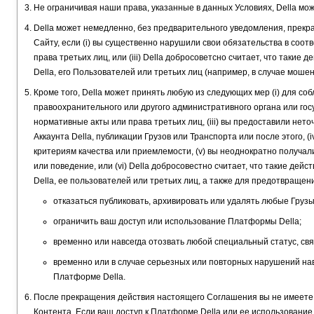
Не ограничивая наши права, указанные в данных Условиях, Della мо
Della может немедленно, без предварительного уведомления, прекра
Сайту, если (i) вы существенно нарушили свои обязательства в соот
права третьих лиц, или (iii) Della добросоветсно считает, что так
Della, его Пользователей или третьих лиц (например, в случае моше
Кроме того, Della может принять любую из следующих мер (i) для с
правоохранительного или другого административного органа или госу
нормативные акты или права третьих лиц, (iii) вы предоставили н
Аккаунта Della, публикации Грузов или Транспорта или после этого, 
критериям качества или приемлемости, (v) вы неоднократно получал
или поведение, или (vi) Della добросовестно считает, что такие де
Della, ее пользователей или третьих лиц, а также для предотвраще
отказаться публиковать, архивировать или удалять любые Грузы
ограничить ваш доступ или использование Платформы Della;
временно или навсегда отозвать любой специальный статус, свя
временно или в случае серьезных или повторных нарушений навс
Платформе Della.
После прекращения действия настоящего Соглашения вы не имеете п
Контента. Если ваш доступ к Платформе Della или ее использование