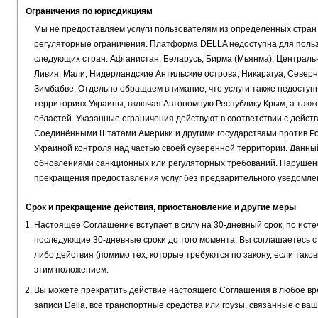
Ограничения по юрисдикциям
Мы не предоставляем услуги пользователям из определённых стран
регуляторные ограничения. Платформа DELLA недоступна для польз
следующих стран: Афганистан, Беларусь, Бирма (Мьянма), Центральн
Ливия, Мали, Нидерландские Антильские острова, Никарагуа, Северн
Зимбабве. Отдельно обращаем внимание, что услуги также недосту
территориях Украины, включая Автономную Республику Крым, а такж
областей. Указанные ограничения действуют в соответствии с дей
Соединёнными Штатами Америки и другими государствами против Рос
Украиной контроля над частью своей суверенной территории. Данны
обновлениями санкционных или регуляторных требований. Нарушение
прекращения предоставления услуг без предварительного уведомле
Срок и прекращение действия, приостановление и другие меры
Настоящее Соглашение вступает в силу на 30-дневный срок, по исте
последующие 30-дневные сроки до того момента, Вы соглашаетесь с
либо действия (помимо тех, которые требуются по закону, если тако
этим положением.
Вы можете прекратить действие настоящего Соглашения в любое вре
записи Della, все транспортные средства или грузы, связанные с ваш