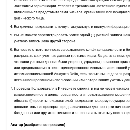
Della оставляет за собой право предоставления доступа к своим ус
Заказчиком верификации. Условия и требования настоящего пункта 
являющимися представителями бизнеса, организации или юридическо
физического лица.
Вы должны предоставить точную, актуальную и полную информацию в
Вы не можете зарегистрировать более одной (1) учетной записи Dell
учетную запись Della другой стороне.
Вы несете ответственность за сохранение конфиденциальности и без
раскрывать свои учетные данные третьим лицам. Вы должны немедле
что ваши учетные данные были утеряны, украдены, незаконно присв
или предполагаемого несанкционированного использования вашей уч
использованием вашей Аккаунта Della, если только вы не давали ра
несанкционированном использовании или потере ваших учетных дан
Проверка Пользователя в Интернете сложна, и мы не несем никакой
вышеизложенное, в целях прозрачности и предотвращения мошеннич
обязаны (i) просить пользователей предоставить форму государств
дополнительные проверки, предназначенные для проверки личности 
баз данных или других источников и запрашивать отчеты у поставщик
Аватар (изображение профиля)