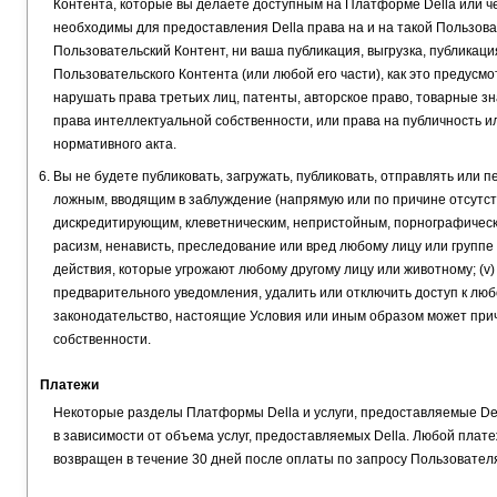
Контента, которые вы делаете доступным на Платформе Della или чере
необходимы для предоставления Della права на и на такой Пользовате
Пользовательский Контент, ни ваша публикация, выгрузка, публикаци
Пользовательского Контента (или любой его части), как это предусм
нарушать права третьих лиц, патенты, авторское право, товарные з
права интеллектуальной собственности, или права на публичность 
нормативного акта.
Вы не будете публиковать, загружать, публиковать, отправлять или 
ложным, вводящим в заблуждение (напрямую или по причине отсутст
дискредитирующим, клеветническим, непристойным, порнографически
расизм, ненависть, преследование или вред любому лицу или группе
действия, которые угрожают любому другому лицу или животному; (v)
предварительного уведомления, удалить или отключить доступ к люб
законодательство, настоящие Условия или иным образом может прич
собственности.
Платежи
Некоторые разделы Платформы Della и услуги, предоставляемые Dell
в зависимости от объема услуг, предоставляемых Della. Любой плат
возвращен в течение 30 дней после оплаты по запросу Пользовател