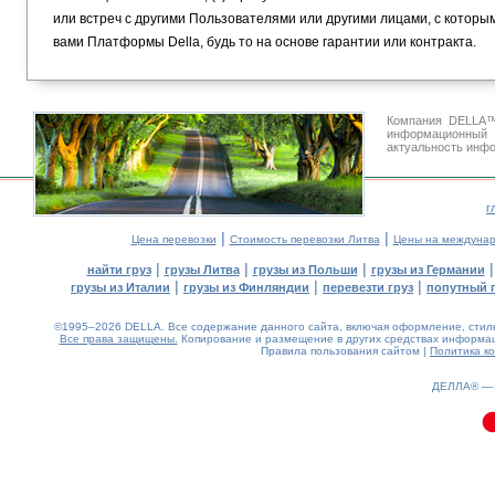
или встреч с другими Пользователями или другими лицами, с которы
вами Платформы Della, будь то на основе гарантии или контракта.
Компания DELLA™
информационный
актуальность инфо
г
|
|
Цена перевозки
Стоимость перевозки Литва
Цены на междунар
|
|
|
найти груз
грузы Литва
грузы из Польши
грузы из Германии
|
|
|
грузы из Италии
грузы из Финляндии
перевезти груз
попутный 
©1995–2026 DELLA. Все содержание данного сайта, включая оформление, стиль 
Все права защищены.
Копирование и размещение в других средствах информаци
Правила пользования сайтом
|
Политика к
0.03(aws4)
080826-18:16:57
ДЕЛЛА® 