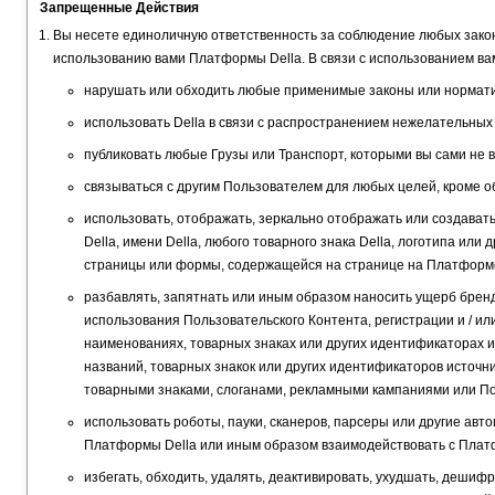
Запрещенные Действия
Вы несете единоличную ответственность за соблюдение любых законо
использованию вами Платформы Della. В связи с использованием вам
нарушать или обходить любые применимые законы или норматив
использовать Della в связи с распространением нежелательных
публиковать любые Грузы или Транспорт, которыми вы сами не 
связываться с другим Пользователем для любых целей, кроме 
использовать, отображать, зеркально отображать или создава
Della, имени Della, любого товарного знака Della, логотипа и
страницы или формы, содержащейся на странице на Платформе D
разбавлять, запятнать или иным образом наносить ущерб бренд
использования Пользовательского Контента, регистрации и / и
наименованиях, товарных знаках или других идентификаторах ис
названий, товарных знакок или других идентификаторов источн
товарными знаками, слоганами, рекламными кампаниями или П
использовать роботы, пауки, сканеров, парсеры или другие авт
Платформы Della или иным образом взаимодействовать с Платф
избегать, обходить, удалять, деактивировать, ухудшать, деши