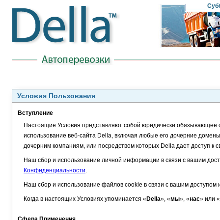
Суб
Условия Пользования
Вступление
Настоящие Условия представляют собой юридически обязывающее 
использование веб-сайта Della, включая любые его дочерние домены
дочерним компаниям, или посредством которых Della дает доступ к св
Наш сбор и использование личной информации в связи с вашим дос
Конфиденциальности
.
Наш сбор и использование файлов cookie в связи с вашим доступо
Когда в настоящих Условиях упоминается «
Della
», «
мы
», «
нас
» или «
Сфера Применения