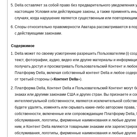
Della оставляет за собой право без предварительного уведомления 
настоящие Условия или действующие законы, а также применять ин
случаях, когда нарушение является существенным или повторяющимс
Споры относительно правомерности Аватара рассматриваются в пор
с действующими законами.
Содержимое
Della может по своему усмотрению разрешить Пользователям (i) созда
текст, фотографии, аудио, видео или другие материалы и информацию
получать доступ и просматривать Пользовательский Контент и любо
Платформу Della, включая собственный контент Della и любое содер
от третьей стороны («
Контент Della
»).
Платформа Della, Контент Della и Пользовательский Контент могут 
знаках или другими законами США и других стран. Вы признаете и со
интеллектуальной собственности, являются исключительной собстве
будете удалять, изменять или скрывать какие-либо авторские права,
собственности, включенные или сопровождающие Платформу Della, Ко
обслуживания, логотипы, фирменные наименования и любые другие и
ним, и Контент Della являются товарными знаками или зарегистриров
обслуживания, логотипы, фирменные наименования и любые другие