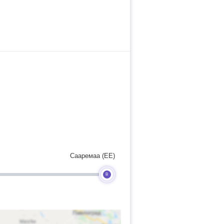
Сааремаа (EE)
B