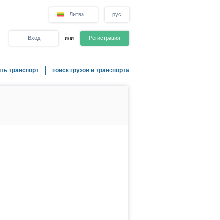
Литва
рус
Вход
или
Регистрация
ть транспорт
поиск грузов и транспорта