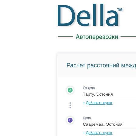
Расчет расстояний межд
Откуда
A
+
Добавить пункт
Куда
B
+
Добавить пункт