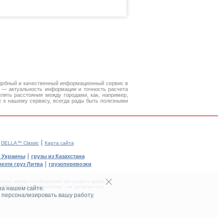
добный и качественный информационный сервис в
е — актуальность информации и точность расчета
лять расстояния между городами, как, например,
с к нашему сервису, всегда рады быть полезными
|
|
DELLA™ Classic
Карта сайта
|
з Украины
грузы из Казахстана
|
езти груз Литва
грузоперевозки
зок, являются объектами авторского права.
DELLA™ Грузоперевозки' - не допускается.
на нашем сайте.
 персонализировать вашу работу.