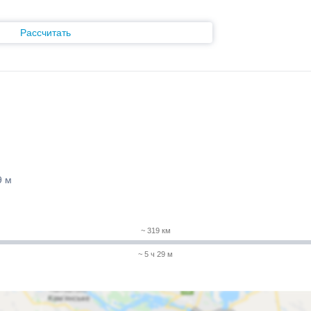
Рассчитать
9 м
~ 319 км
~ 5 ч 29 м