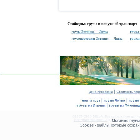
Свободные грузы и попутный транспорт
грузы Эстония — Литва
грузы
грузоперевозки Эстония — Литва
грузо
|
Цена перевозки
Стоимость пер
|
|
найти груз
грузы Литва
грузы
|
грузы из Италии
грузы из Финлян
©1995–2026 DELLA. Все содержание данного
Все права защищены.
Копирование и разме
Мы используе
0.08(aws3)
Cookies - файлы, которые сохра
080826-23:29:47