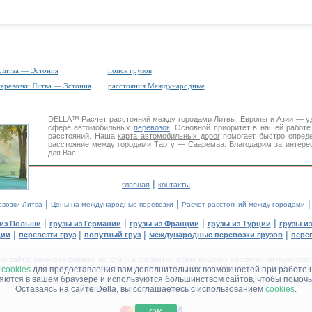
 Литва — Эстония
поиск грузов
перевозки Литва — Эстония
расстояния Международные
DELLA™
Расчет расстояний
между городами Литвы, Европы и Азии — у
сфере автомобильных
перевозок
. Основной приоритет в нашей работ
расстояний. Наша
карта автомобильных дорог
помогает быстро опреде
расстояние между городами Тарту — Сааремаа. Благодарим за интере
для Вас!
|
главная
контакты
|
|
евозки Литва
Цены на международные перевозки
Расчет расстояний между городами
|
|
|
|
 из Польши
грузы из Германии
грузы из Франции
грузы из Турции
грузы и
|
|
|
|
дии
перевезти груз
попутный груз
международные перевозки грузов
перев
 сайта, включая оформление, стиль и алгоритмические решения обеспечения грузоперево
щение в других средствах информации и интернет-сайтах без официального разрешения '
м
cookies
для предоставления вам дополнительних возможностей при работе 
няются в вашем браузере и используются большинством сайтов, чтобы помочь
Оставаясь на сайте Della, вы соглашаетесь с использованием
cookies
.
ДЕЛЛА® —
ВАШИ
ГРУЗОПЕРЕВОЗКИ
™!