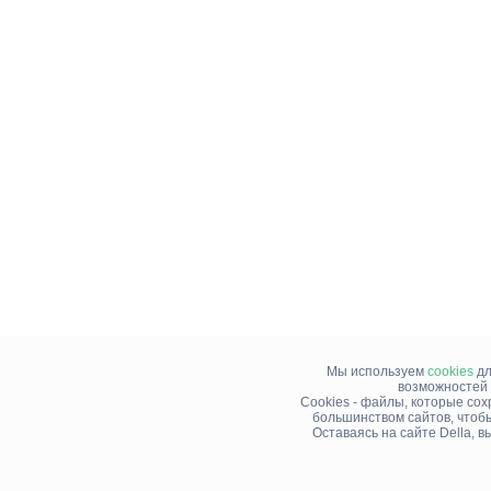
Мы используем
cookies
дл
возможностей 
Cookies - файлы, которые со
большинством сайтов, чтоб
Оставаясь на сайте Della, 