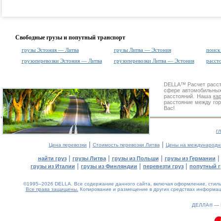
Свободные грузы и попутный транспорт
грузы Эстония — Литва
грузы Литва — Эстония
поиск
грузоперевозки Эстония — Литва
грузоперевозки Литва — Эстония
расст
DELLA™
Расчет расс
сфере автомобильн
расстояний. Наша
ка
расстояние между гор
Вас!
г
|
|
Цена перевозки
Стоимость перевозки Литва
Цены на международн
|
|
|
найти груз
грузы Литва
грузы из Польши
грузы из Германии
|
|
|
грузы из Италии
грузы из Финляндии
перевезти груз
попутный г
©1995–2026 DELLA. Все содержание данного сайта, включая оформление, стиль 
Все права защищены.
Копирование и размещение в других средствах информаци
0.07(aws4)
090826-18:12:05
ДЕЛЛА® —