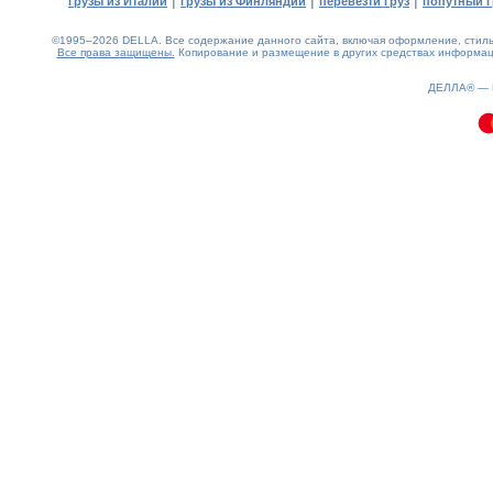
|
|
|
грузы из Италии
грузы из Финляндии
перевезти груз
попутный г
©1995–2026 DELLA. Все содержание данного сайта, включая оформление, стиль 
Все права защищены.
Копирование и размещение в других средствах информаци
0.08(aws3)
070826-22:49:22
ДЕЛЛА® —