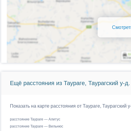
Смотрет
Ещё расстояния из Таураге, Таурагский у-д.
Показать на карте расстояния от Таураге, Таурагский 
расстояние Таураге — Алитус
расстояние Таураге — Вильнюс