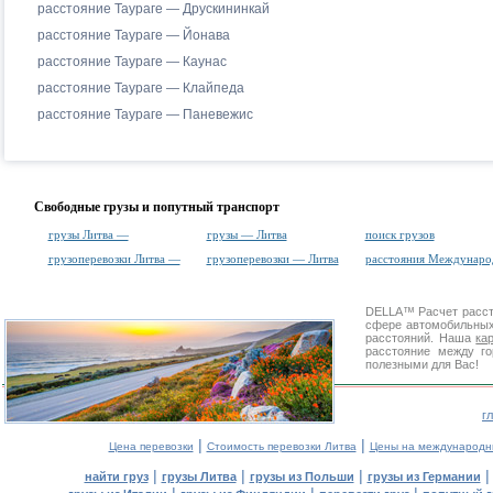
расстояние Таураге — Друскининкай
расстояние Таураге — Йонава
расстояние Таураге — Каунас
расстояние Таураге — Клайпеда
расстояние Таураге — Паневежис
Свободные грузы и попутный транспорт
грузы Литва —
грузы — Литва
поиск грузов
грузоперевозки Литва —
грузоперевозки — Литва
расстояния Междунаро
DELLA™
Расчет расс
сфере автомобильн
расстояний. Наша
ка
расстояние между г
полезными для Вас!
г
|
|
Цена перевозки
Стоимость перевозки Литва
Цены на международн
|
|
|
найти груз
грузы Литва
грузы из Польши
грузы из Германии