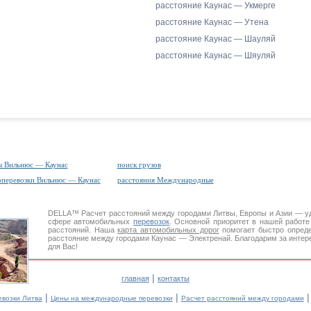
расстояние Каунас — Укмерге
расстояние Каунас — Утена
расстояние Каунас — Шауляй
расстояние Каунас — Шяуляй
ы Вильнюс — Каунас
поиск грузов
оперевозки Вильнюс — Каунас
расстояния Международные
DELLA™
Расчет расстояний
между городами Литвы, Европы и Азии — у
сфере автомобильных
перевозок
. Основной приоритет в нашей работ
расстояний. Наша
карта автомобильных дорог
помогает быстро опреде
расстояние между городами Каунас — Электренай. Благодарим за интер
для Вас!
|
главная
контакты
|
|
евозки Литва
Цены на международные перевозки
Расчет расстояний между городами