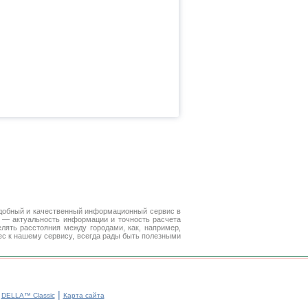
добный и качественный информационный сервис в
е — актуальность информации и точность расчета
лять расстояния между городами, как, например,
ес к нашему сервису, всегда рады быть полезными
|
|
DELLA™ Classic
Карта сайта