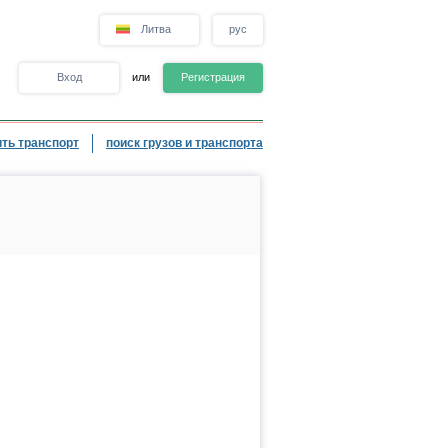
Литва
рус
Вход
или
Регистрация
ть транспорт
поиск грузов и транспорта