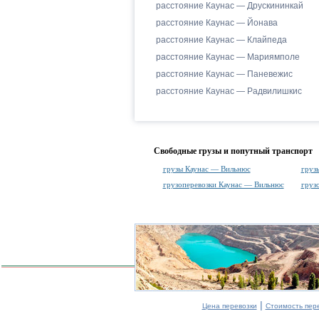
расстояние Каунас — Друскининкай
расстояние Каунас — Йонава
расстояние Каунас — Клайпеда
расстояние Каунас — Мариямполе
расстояние Каунас — Паневежис
расстояние Каунас — Радвилишкис
Свободные грузы и попутный транспорт
грузы Каунас — Вильнюс
груз
грузоперевозки Каунас — Вильнюс
груз
|
Цена перевозки
Стоимость пер