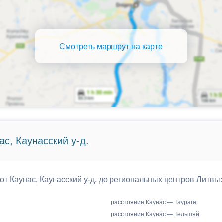
Смотреть маршрут на карте
с, Каунасский у-д.
от Каунас, Каунасский у-д. до региональных центров Литвы:
расстояние Каунас — Таураге
расстояние Каунас — Тельшяй