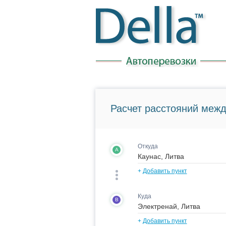
Расчет расстояний межд
Откуда
A
+
Добавить пункт
Куда
B
+
Добавить пункт