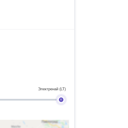
Электренай (LT)
B