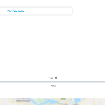
Рассчитать
~ 57 км
~ 40 м