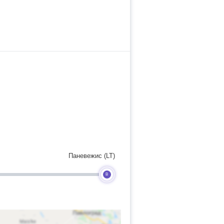
Паневежис (LT)
B