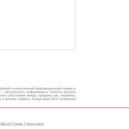
добный и качественный информационный сервис в
е — актуальность информации и точность расчета
лять расстояния между городами, как, например,
с к нашему сервису, всегда рады быть полезными
|
|
DELLA™ Classic
Карта сайта