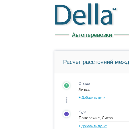
Расчет расстояний межд
Откуда
A
+
Добавить пункт
Куда
B
+
Добавить пункт