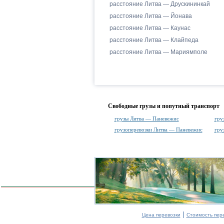
расстояние Литва — Друскининкай
расстояние Литва — Йонава
расстояние Литва — Каунас
расстояние Литва — Клайпеда
расстояние Литва — Мариямполе
Свободные грузы и попутный транспорт
грузы Литва — Паневежис
гру
грузоперевозки Литва — Паневежис
гру
|
Цена перевозки
Стоимость пер