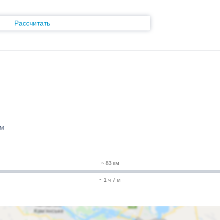
Рассчитать
 м
~ 83 км
~ 1 ч 7 м