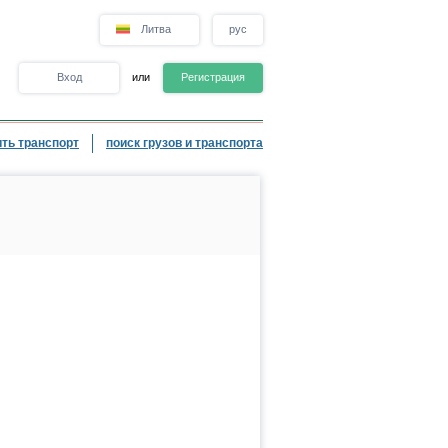
Литва
рус
Вход
или
Регистрация
ть транспорт
поиск грузов и транспорта