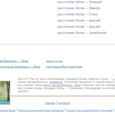
расстояние Литва — Тельшяй
расстояние Литва — Укмерге
расстояние Литва — Утена
расстояние Литва — Шауляй
расстояние Литва — Шяуляй
расстояние Литва — Электренай
зы Паневежис — Литва
поиск грузов
зоперевозки Паневежис — Литва
расстояния Международные
DELLA™
Расчет расстояний
между городами Литвы, Европы и Азии — у
сфере автомобильных
перевозок
. Основной приоритет в нашей работ
расстояний. Наша
карта автомобильных дорог
помогает быстро опреде
расстояние между городами Литва — Паневежис. Благодарим за интере
для Вас!
|
главная
контакты
|
|
евозки Литва
Цены на международные перевозки
Расчет расстояний между городами