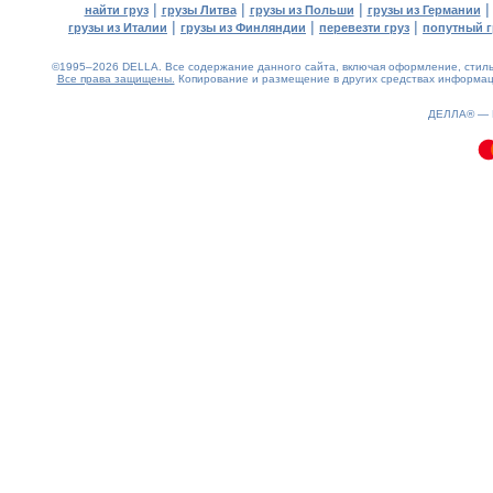
|
|
|
найти груз
грузы Литва
грузы из Польши
грузы из Германии
|
|
|
грузы из Италии
грузы из Финляндии
перевезти груз
попутный г
©1995–2026 DELLA. Все содержание данного сайта, включая оформление, стиль 
Все права защищены.
Копирование и размещение в других средствах информаци
0.08(aws3)
090826-10:33:45
ДЕЛЛА® —