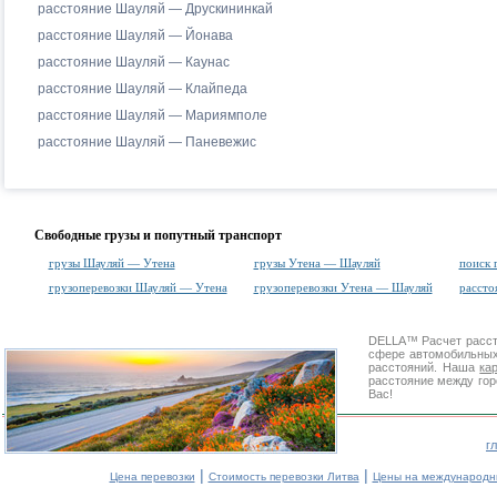
расстояние Шауляй — Друскининкай
расстояние Шауляй — Йонава
расстояние Шауляй — Каунас
расстояние Шауляй — Клайпеда
расстояние Шауляй — Мариямполе
расстояние Шауляй — Паневежис
Свободные грузы и попутный транспорт
грузы Шауляй — Утена
грузы Утена — Шауляй
поиск 
грузоперевозки Шауляй — Утена
грузоперевозки Утена — Шауляй
расст
DELLA™
Расчет расс
сфере автомобильн
расстояний. Наша
ка
расстояние между гор
Вас!
г
|
|
Цена перевозки
Стоимость перевозки Литва
Цены на международн