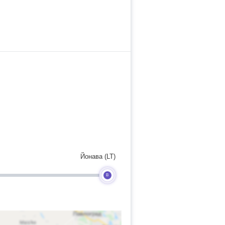
Йонава (LT)
B