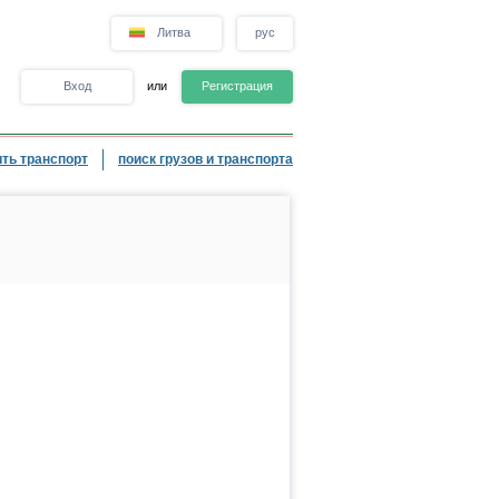
Литва
рус
Вход
или
Регистрация
ть транспорт
поиск грузов и транспорта