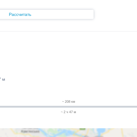
Рассчитать
7 м
~ 208 км
~ 2 ч 47 м