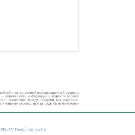
добный и качественный информационный сервис в
е — актуальность информации и точность расчета
лять расстояния между городами, как, например,
с к нашему сервису, всегда рады быть полезными
|
|
DELLA™ Classic
Карта сайта