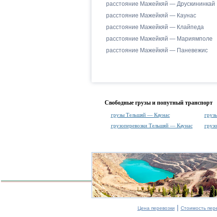
расстояние Мажейкяй — Друскининкай
расстояние Мажейкяй — Каунас
расстояние Мажейкяй — Клайпеда
расстояние Мажейкяй — Мариямполе
расстояние Мажейкяй — Паневежис
Свободные грузы и попутный транспорт
грузы Тельшяй — Каунас
груз
грузоперевозки Тельшяй — Каунас
груз
|
Цена перевозки
Стоимость пер