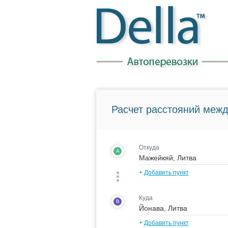
Расчет расстояний межд
Откуда
A
+
Добавить пункт
Куда
B
+
Добавить пункт