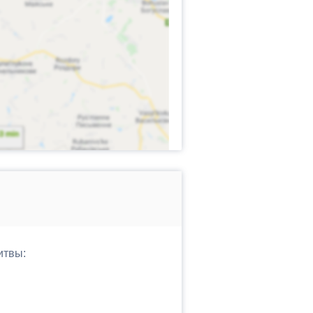
итвы: