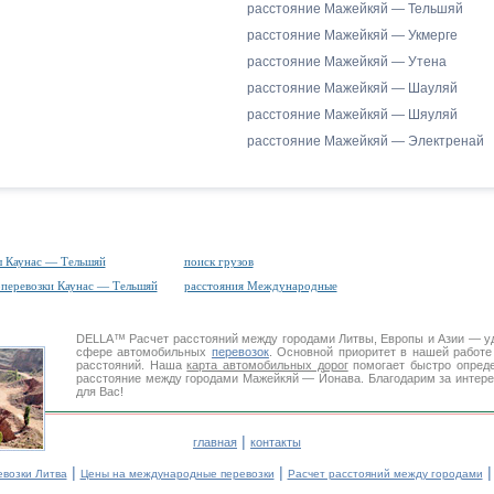
расстояние Мажейкяй — Тельшяй
расстояние Мажейкяй — Укмерге
расстояние Мажейкяй — Утена
расстояние Мажейкяй — Шауляй
расстояние Мажейкяй — Шяуляй
расстояние Мажейкяй — Электренай
ы Каунас — Тельшяй
поиск грузов
оперевозки Каунас — Тельшяй
расстояния Международные
DELLA™
Расчет расстояний
между городами Литвы, Европы и Азии — у
сфере автомобильных
перевозок
. Основной приоритет в нашей работ
расстояний. Наша
карта автомобильных дорог
помогает быстро опреде
расстояние между городами Мажейкяй — Йонава. Благодарим за интере
для Вас!
|
главная
контакты
|
|
евозки Литва
Цены на международные перевозки
Расчет расстояний между городами