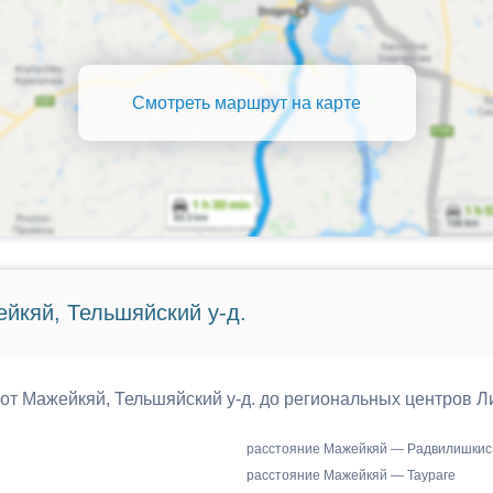
Смотреть маршрут на карте
йкяй, Тельшяйский у-д.
 от Мажейкяй, Тельшяйский у-д. до региональных центров Л
расстояние Мажейкяй — Радвилишкис
расстояние Мажейкяй — Таураге