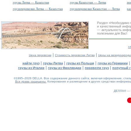
грузы Литва — Казахстан
грузы Казахстан — Литва
по
грузоперевозки Литва — Казахстан
грузоперевозки Казахстан — Литва
ра
Раздел «Необходимо 
и качественный инфо
— актуальность инфор
полезными для Вас!
г
|
|
Цена перевозки
Стоимость перевозки Литва
Цены на международн
|
|
|
найти груз
грузы Литва
грузы из Польши
грузы из Германии
|
|
|
грузы из Италии
грузы из Финляндии
перевезти груз
попутный г
©1995–2026 DELLA. Все содержание данного сайта, включая оформление, стиль 
Все права защищены.
Копирование и размещение в других средствах информаци
0.17(aws4)
070826-09:09:17
ДЕЛЛА® —