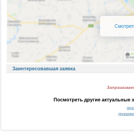
Смотрет
Заинтересовавшая заявка
Запрашиваем
Посмотреть другие актуальные з
гру
грузопер