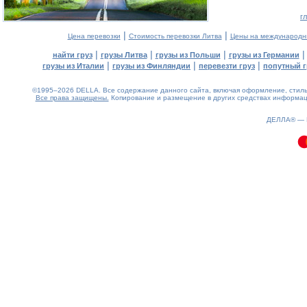
г
|
|
Цена перевозки
Стоимость перевозки Литва
Цены на международн
|
|
|
найти груз
грузы Литва
грузы из Польши
грузы из Германии
|
|
|
грузы из Италии
грузы из Финляндии
перевезти груз
попутный г
©1995–2026 DELLA. Все содержание данного сайта, включая оформление, стиль 
Все права защищены.
Копирование и размещение в других средствах информаци
0.14(aws3)
070826-14:14:41
ДЕЛЛА® —