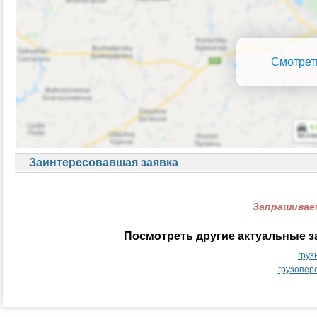
Смотрет
Заинтересовавшая заявка
Запрашиваем
Посмотреть другие актуальные з
груз
грузопер