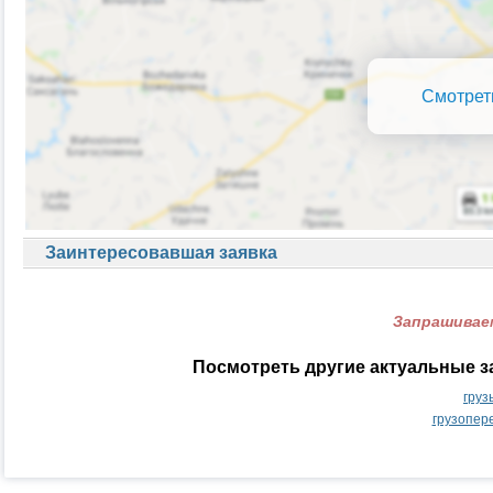
Смотрет
Заинтересовавшая заявка
Запрашиваем
Посмотреть другие актуальные з
груз
грузопер