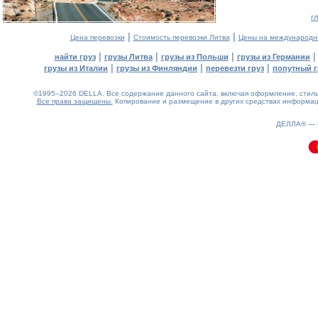
г
|
|
Цена перевозки
Стоимость перевозки Литва
Цены на международн
|
|
|
найти груз
грузы Литва
грузы из Польши
грузы из Германии
|
|
|
грузы из Италии
грузы из Финляндии
перевезти груз
попутный г
©1995–2026 DELLA. Все содержание данного сайта, включая оформление, стиль 
Все права защищены.
Копирование и размещение в других средствах информаци
0.13(aws3)
060826-08:38:24
ДЕЛЛА® —