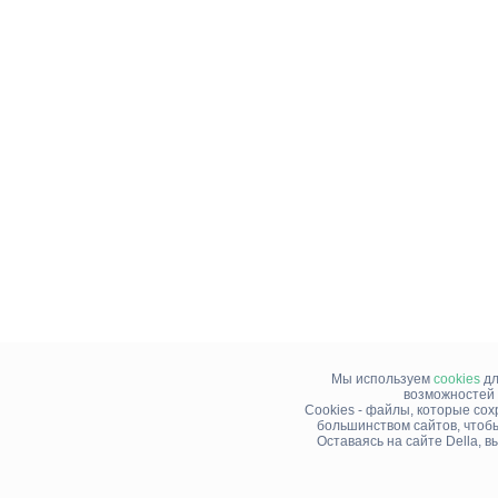
Мы используем
cookies
дл
возможностей 
Cookies - файлы, которые со
большинством сайтов, чтоб
Оставаясь на сайте Della, 