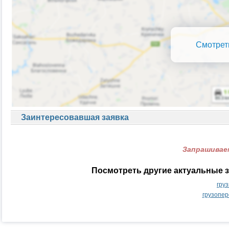
Смотрет
Заинтересовавшая заявка
Запрашиваем
Посмотреть другие актуальные з
гру
грузопер