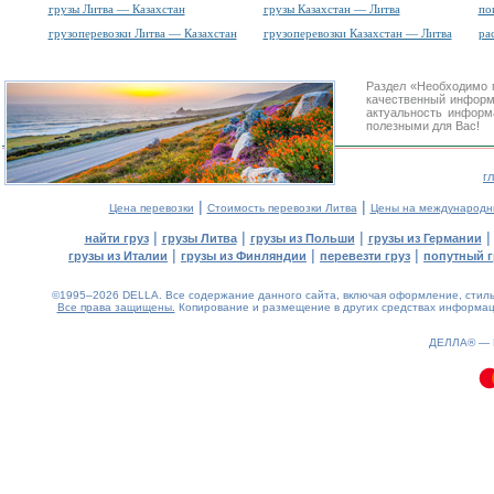
грузы Литва — Казахстан
грузы Казахстан — Литва
по
грузоперевозки Литва — Казахстан
грузоперевозки Казахстан — Литва
ра
Раздел «Необходимо 
качественный информ
актуальность информа
полезными для Вас!
г
|
|
Цена перевозки
Стоимость перевозки Литва
Цены на международн
|
|
|
найти груз
грузы Литва
грузы из Польши
грузы из Германии
|
|
|
грузы из Италии
грузы из Финляндии
перевезти груз
попутный г
©1995–2026 DELLA. Все содержание данного сайта, включая оформление, стиль 
Все права защищены.
Копирование и размещение в других средствах информаци
0.13(aws3)
060826-14:39:15
ДЕЛЛА® —