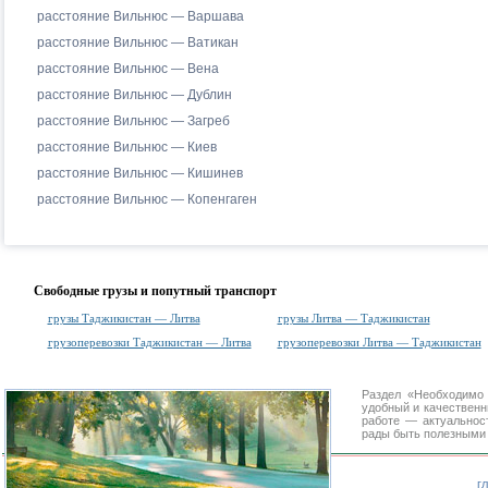
расстояние Вильнюс — Варшава
расстояние Вильнюс — Ватикан
расстояние Вильнюс — Вена
расстояние Вильнюс — Дублин
расстояние Вильнюс — Загреб
расстояние Вильнюс — Киев
расстояние Вильнюс — Кишинев
расстояние Вильнюс — Копенгаген
Свободные грузы и попутный транспорт
грузы Таджикистан — Литва
грузы Литва — Таджикистан
грузоперевозки Таджикистан — Литва
грузоперевозки Литва — Таджикистан
Раздел «Необходимо
удобный и качествен
работе — актуальнос
рады быть полезными 
г