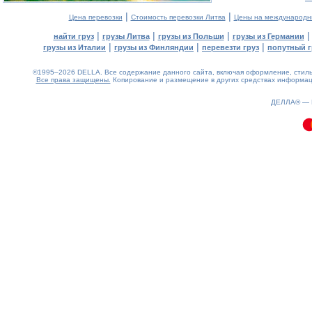
|
|
Цена перевозки
Стоимость перевозки Литва
Цены на международн
|
|
|
найти груз
грузы Литва
грузы из Польши
грузы из Германии
|
|
|
грузы из Италии
грузы из Финляндии
перевезти груз
попутный г
©1995–2026 DELLA. Все содержание данного сайта, включая оформление, стиль 
Все права защищены.
Копирование и размещение в других средствах информаци
0.1(aws3)
070826-15:24:26
ДЕЛЛА® —